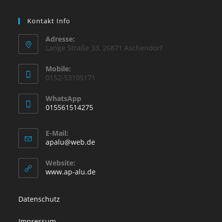
Kontakt Info
Adresse:
Lange Straße 33, 26871 Aschendorf
Mobile:
0152-53105171
WhatsApp
015561514275
E-Mail:
apalu@web.de
Website:
www.ap-alu.de
Datenschutz
Impressum