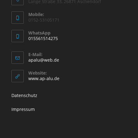
Lange Straße 33, 26871 Aschendorf
Mobile:
0152-53105171
WhatsApp
015561514275
E-Mail:
apalu@web.de
Website:
www.ap-alu.de
Datenschutz
Impressum